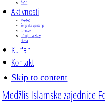
Živčići
Aktivnosti
Mekteb
Šerijatska vjenčanja
Dženaze
Učenje arapskog
pisma
Kur'an
Kontakt
Skip to content
Medžlis Islamske zajednice Fo