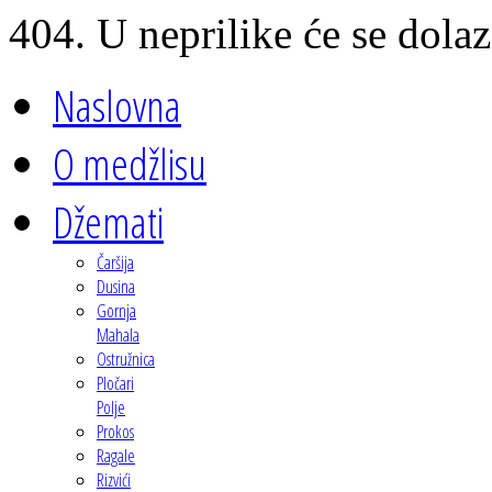
404. U neprilike će se dolaz
Naslovna
O medžlisu
Džemati
Čaršija
Dusina
Gornja
Mahala
Ostružnica
Pločari
Polje
Prokos
Ragale
Rizvići