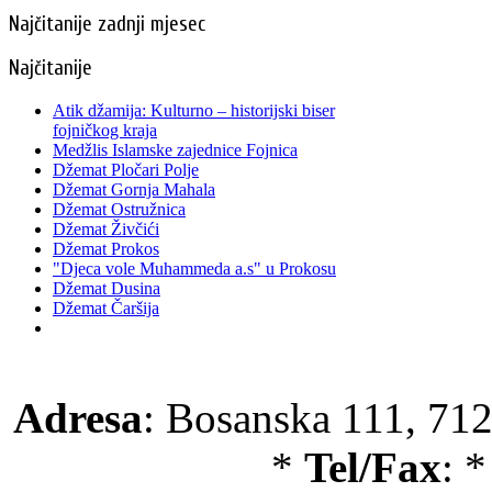
Najčitanije zadnji mjesec
Najčitanije
Atik džamija: Kulturno – historijski biser
fojničkog kraja
Medžlis Islamske zajednice Fojnica
Džemat Pločari Polje
Džemat Gornja Mahala
Džemat Ostružnica
Džemat Živčići
Džemat Prokos
"Djeca vole Muhammeda a.s" u Prokosu
Džemat Dusina
Džemat Čaršija
Adresa
: Bosanska 111, 712
*
Tel/Fax
: 