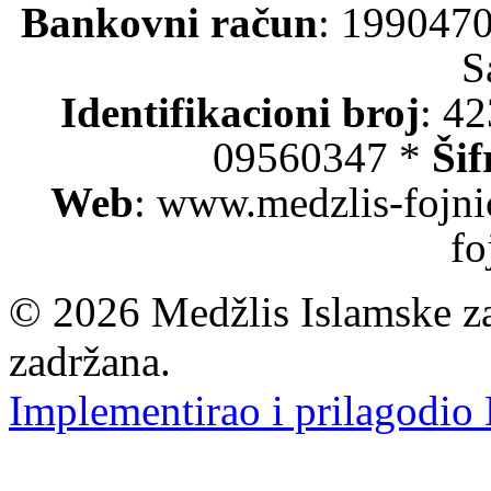
Bankovni račun
: 199047
S
Identifikacioni broj
: 4
09560347 *
Šif
Web
: www.medzlis-fojni
fo
© 2026 Medžlis Islamske za
zadržana.
Implementirao i prilagodio