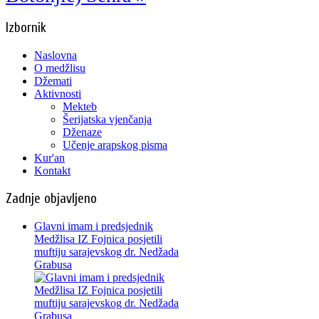
Izbornik
Naslovna
O medžlisu
Džemati
Aktivnosti
Mekteb
Šerijatska vjenčanja
Dženaze
Učenje arapskog pisma
Kur'an
Kontakt
Zadnje objavljeno
Glavni imam i predsjednik
Medžlisa IZ Fojnica posjetili
muftiju sarajevskog dr. Nedžada
Grabusa