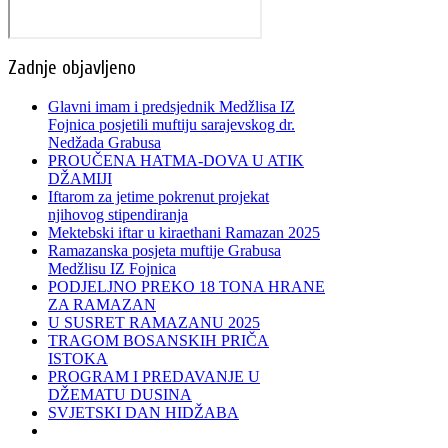
Zadnje objavljeno
Glavni imam i predsjednik Medžlisa IZ
Fojnica posjetili muftiju sarajevskog dr.
Nedžada Grabusa
PROUČENA HATMA-DOVA U ATIK
DŽAMIJI
Iftarom za jetime pokrenut projekat
njihovog stipendiranja
Mektebski iftar u kiraethani Ramazan 2025
Ramazanska posjeta muftije Grabusa
Medžlisu IZ Fojnica
PODJELJNO PREKO 18 TONA HRANE
ZA RAMAZAN
U SUSRET RAMAZANU 2025
TRAGOM BOSANSKIH PRIČA
ISTOKA
PROGRAM I PREDAVANJE U
DŽEMATU DUSINA
SVJETSKI DAN HIDŽABA