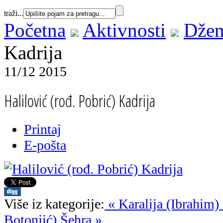
traži...
Početna
Aktivnosti
Džen
Kadrija
11/12 2015
Halilović (rođ. Pobrić) Kadrija
Printaj
E-pošta
Više iz kategorije:
« Karalija (Ibrahim)
Botonjić) Šehra »