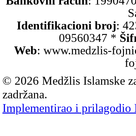
Bankovni račun
: 199047
S
Identifikacioni broj
: 4
09560347 *
Šif
Web
: www.medzlis-fojni
fo
© 2026 Medžlis Islamske za
zadržana.
Implementirao i prilagodio