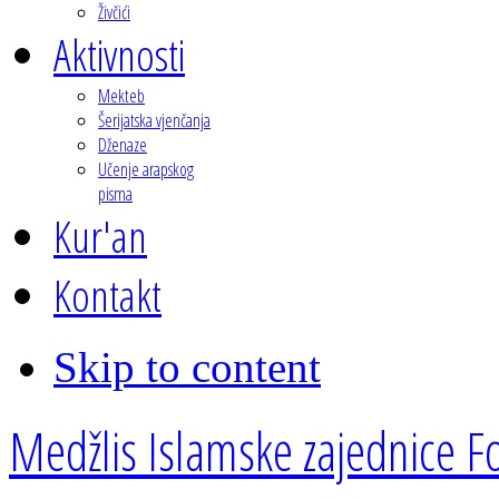
Živčići
Aktivnosti
Mekteb
Šerijatska vjenčanja
Dženaze
Učenje arapskog
pisma
Kur'an
Kontakt
Skip to content
Medžlis Islamske zajednice Fo