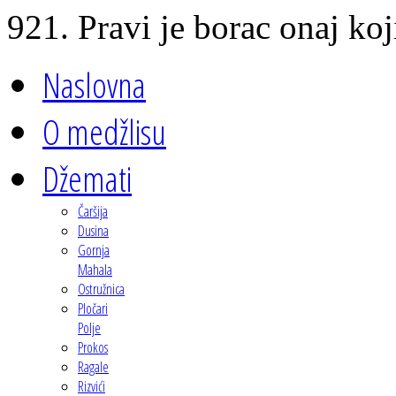
921. Pravi je borac onaj koji
Naslovna
O medžlisu
Džemati
Čaršija
Dusina
Gornja
Mahala
Ostružnica
Pločari
Polje
Prokos
Ragale
Rizvići