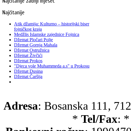
Najčitanije zadnji mjesec
Najčitanije
Atik džamija: Kulturno – historijski biser
fojničkog kraja
Medžlis Islamske zajednice Fojnica
Džemat Pločari Polje
Džemat Gornja Mahala
Džemat Ostružnica
Džemat Živčići
Džemat Prokos
"Djeca vole Muhammeda a.s" u Prokosu
Džemat Dusina
Džemat Čaršija
Adresa
: Bosanska 111, 712
*
Tel/Fax
: 