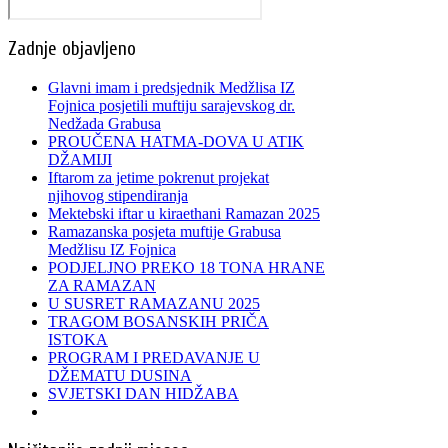
Zadnje objavljeno
Glavni imam i predsjednik Medžlisa IZ
Fojnica posjetili muftiju sarajevskog dr.
Nedžada Grabusa
PROUČENA HATMA-DOVA U ATIK
DŽAMIJI
Iftarom za jetime pokrenut projekat
njihovog stipendiranja
Mektebski iftar u kiraethani Ramazan 2025
Ramazanska posjeta muftije Grabusa
Medžlisu IZ Fojnica
PODJELJNO PREKO 18 TONA HRANE
ZA RAMAZAN
U SUSRET RAMAZANU 2025
TRAGOM BOSANSKIH PRIČA
ISTOKA
PROGRAM I PREDAVANJE U
DŽEMATU DUSINA
SVJETSKI DAN HIDŽABA