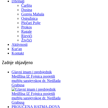
Džemati
Čaršija
Dusina
Gornja Mahala
Ostružnica
Pločari Polje
Prokos
Ragale
Rizvići
Živčići
Aktivnosti
Kur'an
Kontakt
Zadnje objavljeno
Glavni imam i predsjednik
Medžlisa IZ Fojnica posjetili
muftiju sarajevskog dr. Nedžada
Grabusa
PROUČENA HATMA-DOVA