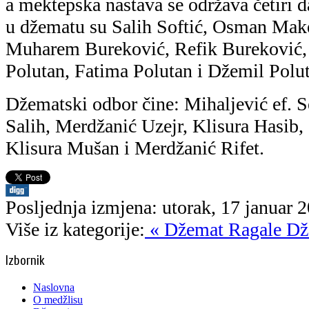
a mektepska nastava se održava četiri d
u džematu su Salih Softić, Osman Mak
Muharem Bureković, Refik Bureković, 
Polutan, Fatima Polutan i Džemil Polu
Džematski odbor čine: Mihaljević ef. 
Salih, Merdžanić Uzejr, Klisura Hasib
Klisura Mušan i Merdžanić Rifet.
Posljednja izmjena: utorak, 17 januar 
Više iz kategorije:
« Džemat Ragale
Dž
Izbornik
Naslovna
O medžlisu