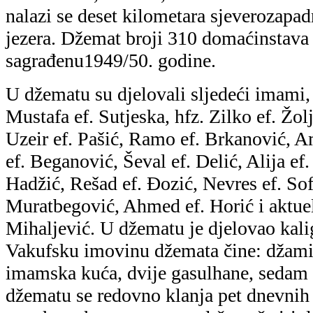
nalazi se deset kilometara sjeverozap
jezera. Džemat broji 310 domaćinstava 
sagrađenu1949/50. godine.
U džematu su djelovali sljedeći imami, 
Mustafa ef. Sutjeska, hfz. Zilko ef. Žol
Uzeir ef. Pašić, Ramo ef. Brkanović, A
ef. Beganović, Ševal ef. Delić, Alija ef.
Hadžić, Rešad ef. Đozić, Nevres ef. Soft
Muratbegović, Ahmed ef. Horić i aktue
Mihaljević. U džematu je djelovao kalig
Vakufsku imovinu džemata čine: džamij
imamska kuća, dvije gasulhane, sedam 
džematu se redovno klanja pet dnevni