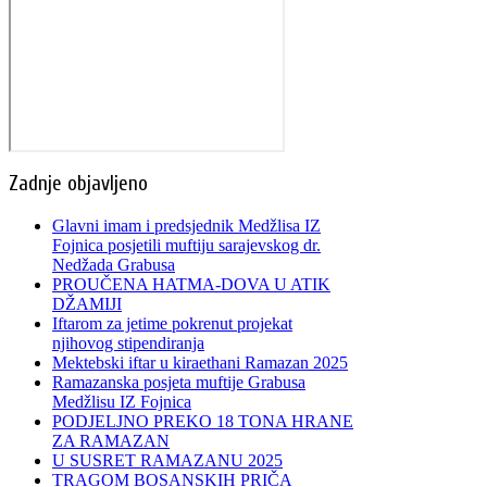
Zadnje objavljeno
Glavni imam i predsjednik Medžlisa IZ
Fojnica posjetili muftiju sarajevskog dr.
Nedžada Grabusa
PROUČENA HATMA-DOVA U ATIK
DŽAMIJI
Iftarom za jetime pokrenut projekat
njihovog stipendiranja
Mektebski iftar u kiraethani Ramazan 2025
Ramazanska posjeta muftije Grabusa
Medžlisu IZ Fojnica
PODJELJNO PREKO 18 TONA HRANE
ZA RAMAZAN
U SUSRET RAMAZANU 2025
TRAGOM BOSANSKIH PRIČA