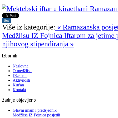
Više iz kategorije:
« Ramazanska posjet
Medžlisu IZ Fojnica
Iftarom za jetime 
njihovog stipendiranja »
Izbornik
Naslovna
O medžlisu
Džemati
Aktivnosti
Kur'an
Kontakt
Zadnje objavljeno
Glavni imam i predsjednik
Medžlisa IZ Fojnica posjetili