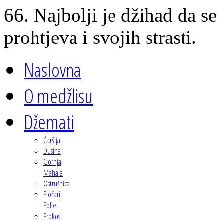
66. Najbolji je džihad da se
prohtjeva i svojih strasti.
Naslovna
O medžlisu
Džemati
Čaršija
Dusina
Gornja
Mahala
Ostružnica
Pločari
Polje
Prokos