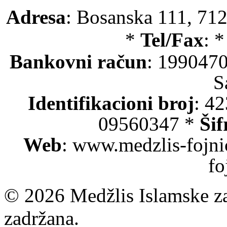
Adresa
: Bosanska 111, 712
*
Tel/Fax
: 
Bankovni račun
: 199047
S
Identifikacioni broj
: 4
09560347 *
Šif
Web
: www.medzlis-fojni
fo
© 2026 Medžlis Islamske za
zadržana.