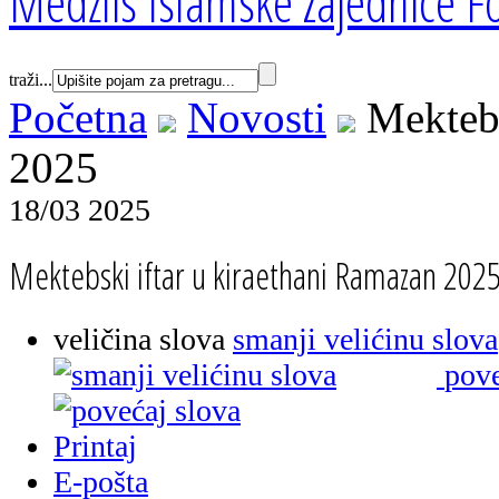
Medžlis Islamske zajednice Fo
traži...
Početna
Novosti
Mektebs
2025
18/03 2025
Mektebski iftar u kiraethani Ramazan 202
veličina slova
smanji velićinu slova
pove
Printaj
E-pošta