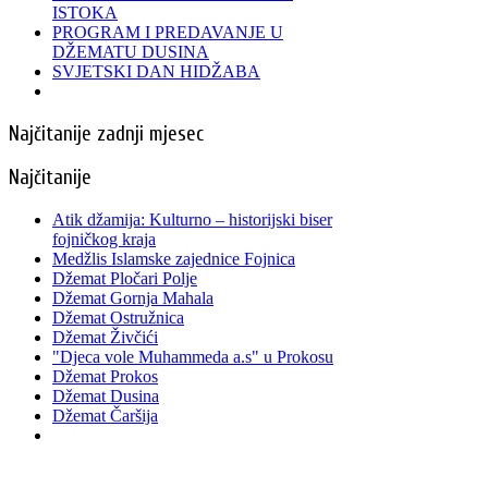
ISTOKA
PROGRAM I PREDAVANJE U
DŽEMATU DUSINA
SVJETSKI DAN HIDŽABA
Najčitanije zadnji mjesec
Najčitanije
Atik džamija: Kulturno – historijski biser
fojničkog kraja
Medžlis Islamske zajednice Fojnica
Džemat Pločari Polje
Džemat Gornja Mahala
Džemat Ostružnica
Džemat Živčići
"Djeca vole Muhammeda a.s" u Prokosu
Džemat Prokos
Džemat Dusina
Džemat Čaršija