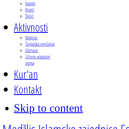
Ragale
Rizvići
Živčići
Aktivnosti
Mekteb
Šerijatska vjenčanja
Dženaze
Učenje arapskog
pisma
Kur'an
Kontakt
Skip to content