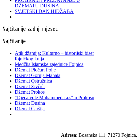
PROGRAM I PREDAVANJE U
DŽEMATU DUSINA
SVJETSKI DAN HIDŽABA
Najčitanije zadnji mjesec
Najčitanije
Atik džamija: Kulturno – historijski biser
fojničkog kraja
Medžlis Islamske zajednice Fojnica
Džemat Pločari Polje
Džemat Gornja Mahala
Džemat Ostružnica
Džemat Živčići
Džemat Prokos
"Djeca vole Muhammeda a.s" u Prokosu
Džemat Dusina
Džemat Čaršija
Adresa
: Bosanska 111, 71270 Fojnica