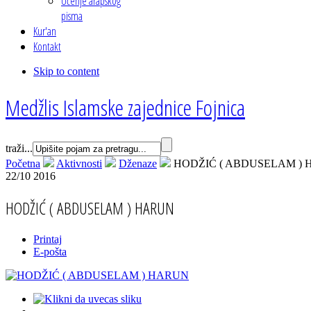
Učenje arapskog
pisma
Kur'an
Kontakt
Skip to content
Medžlis Islamske zajednice Fojnica
traži...
Početna
Aktivnosti
Dženaze
HODŽIĆ ( ABDUSELAM )
22/10 2016
HODŽIĆ ( ABDUSELAM ) HARUN
Printaj
E-pošta