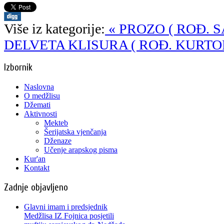
Više iz kategorije:
« PROZO ( ROĐ. 
DELVETA
KLISURA ( ROĐ. KURTO
Izbornik
Naslovna
O medžlisu
Džemati
Aktivnosti
Mekteb
Šerijatska vjenčanja
Dženaze
Učenje arapskog pisma
Kur'an
Kontakt
Zadnje objavljeno
Glavni imam i predsjednik
Medžlisa IZ Fojnica posjetili