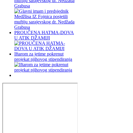
muftiju sarajevskog dr. Nedžada
Grabusa
PROUČENA HATMA-DOVA
U ATIK DŽAMIJI
Iftarom za jetime pokrenut
projekat njihovog stipendiranja