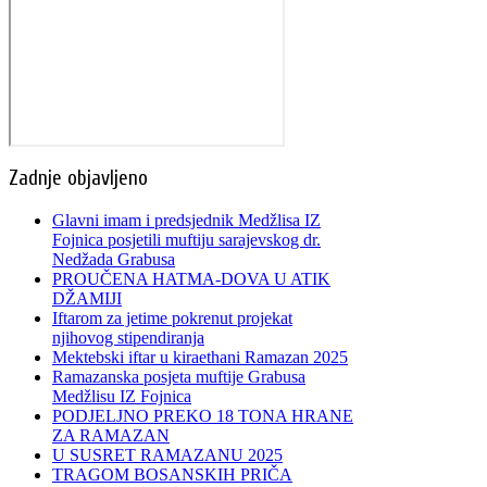
Zadnje objavljeno
Glavni imam i predsjednik Medžlisa IZ
Fojnica posjetili muftiju sarajevskog dr.
Nedžada Grabusa
PROUČENA HATMA-DOVA U ATIK
DŽAMIJI
Iftarom za jetime pokrenut projekat
njihovog stipendiranja
Mektebski iftar u kiraethani Ramazan 2025
Ramazanska posjeta muftije Grabusa
Medžlisu IZ Fojnica
PODJELJNO PREKO 18 TONA HRANE
ZA RAMAZAN
U SUSRET RAMAZANU 2025
TRAGOM BOSANSKIH PRIČA