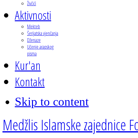
Živčići
Aktivnosti
Mekteb
Šerijatska vjenčanja
Dženaze
Učenje arapskog
pisma
Kur'an
Kontakt
Skip to content
Medžlis Islamske zajednice Fo