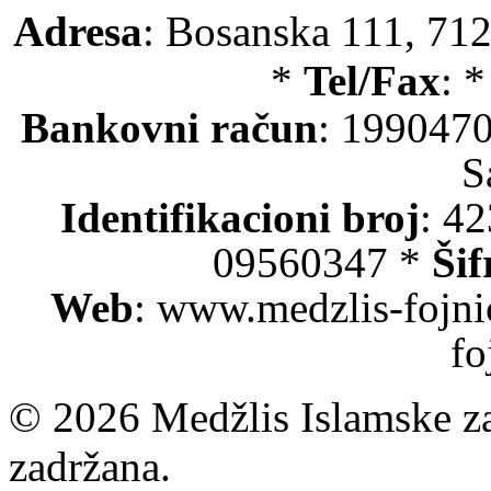
Adresa
: Bosanska 111, 712
*
Tel/Fax
: 
Bankovni račun
: 199047
S
Identifikacioni broj
: 4
09560347 *
Šif
Web
: www.medzlis-fojni
fo
© 2026 Medžlis Islamske za
zadržana.