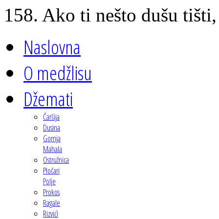
158. Ako ti nešto dušu tišti,
Naslovna
O medžlisu
Džemati
Čaršija
Dusina
Gornja
Mahala
Ostružnica
Pločari
Polje
Prokos
Ragale
Rizvići