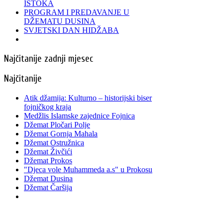
ISTOKA
PROGRAM I PREDAVANJE U
DŽEMATU DUSINA
SVJETSKI DAN HIDŽABA
Najčitanije zadnji mjesec
Najčitanije
Atik džamija: Kulturno – historijski biser
fojničkog kraja
Medžlis Islamske zajednice Fojnica
Džemat Pločari Polje
Džemat Gornja Mahala
Džemat Ostružnica
Džemat Živčići
Džemat Prokos
"Djeca vole Muhammeda a.s" u Prokosu
Džemat Dusina
Džemat Čaršija