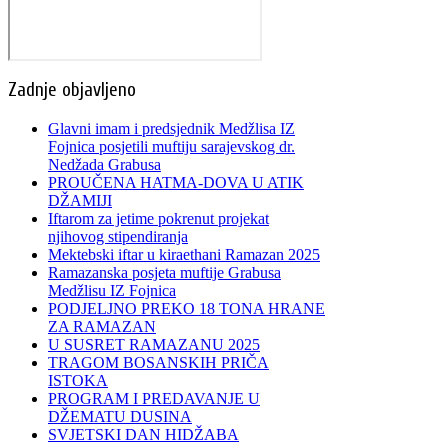
Zadnje objavljeno
Glavni imam i predsjednik Medžlisa IZ
Fojnica posjetili muftiju sarajevskog dr.
Nedžada Grabusa
PROUČENA HATMA-DOVA U ATIK
DŽAMIJI
Iftarom za jetime pokrenut projekat
njihovog stipendiranja
Mektebski iftar u kiraethani Ramazan 2025
Ramazanska posjeta muftije Grabusa
Medžlisu IZ Fojnica
PODJELJNO PREKO 18 TONA HRANE
ZA RAMAZAN
U SUSRET RAMAZANU 2025
TRAGOM BOSANSKIH PRIČA
ISTOKA
PROGRAM I PREDAVANJE U
DŽEMATU DUSINA
SVJETSKI DAN HIDŽABA