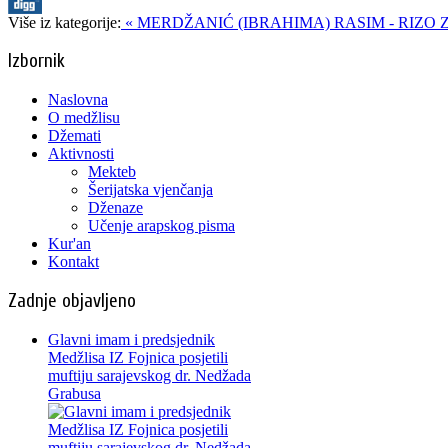
Više iz kategorije:
« MERDŽANIĆ (IBRAHIMA) RASIM - RIZO
Izbornik
Naslovna
O medžlisu
Džemati
Aktivnosti
Mekteb
Šerijatska vjenčanja
Dženaze
Učenje arapskog pisma
Kur'an
Kontakt
Zadnje objavljeno
Glavni imam i predsjednik
Medžlisa IZ Fojnica posjetili
muftiju sarajevskog dr. Nedžada
Grabusa