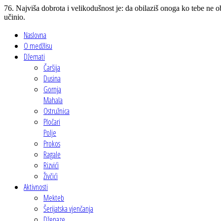
76. Najviša dobrota i velikodušnost je: da obilaziš onoga ko tebe ne o
učinio.
Naslovna
O medžlisu
Džemati
Čaršija
Dusina
Gornja
Mahala
Ostružnica
Pločari
Polje
Prokos
Ragale
Rizvići
Živčići
Aktivnosti
Mekteb
Šerijatska vjenčanja
Dženaze