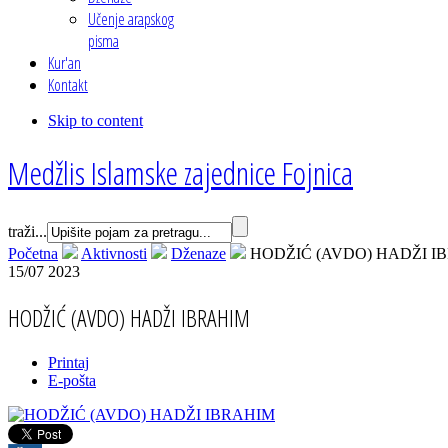
Učenje arapskog
pisma
Kur'an
Kontakt
Skip to content
Medžlis Islamske zajednice Fojnica
traži...
Početna
Aktivnosti
Dženaze
HODŽIĆ (AVDO) HADŽI I
15/07 2023
HODŽIĆ (AVDO) HADŽI IBRAHIM
Printaj
E-pošta