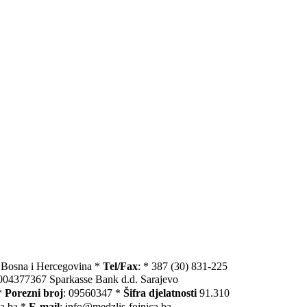
, Bosna i Hercegovina *
Tel/Fax
: * 387 (30) 831-225
004377367 Sparkasse Bank d.d. Sarajevo
*
Porezni broj
: 09560347 *
Šifra djelatnosti
91.310
ca.ba *
E-mail
: info@medzlis-fojnica.ba