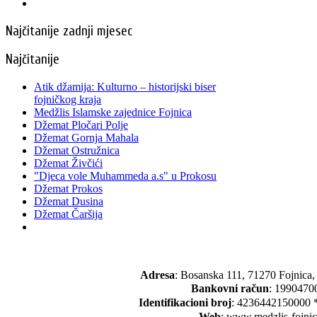
Najčitanije zadnji mjesec
Najčitanije
Atik džamija: Kulturno – historijski biser
fojničkog kraja
Medžlis Islamske zajednice Fojnica
Džemat Pločari Polje
Džemat Gornja Mahala
Džemat Ostružnica
Džemat Živčići
"Djeca vole Muhammeda a.s" u Prokosu
Džemat Prokos
Džemat Dusina
Džemat Čaršija
Adresa
: Bosanska 111, 71270 Fojnica
Bankovni račun
: 1990470
Identifikacioni broj
: 4236442150000 
Web
: www.medzlis-fojni