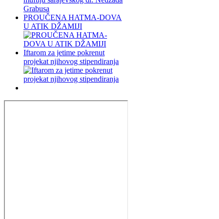
PROUČENA HATMA-DOVA
U ATIK DŽAMIJI
Iftarom za jetime pokrenut
projekat njihovog stipendiranja