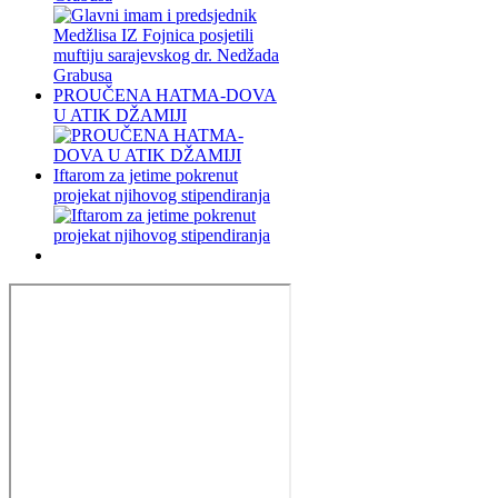
PROUČENA HATMA-DOVA
U ATIK DŽAMIJI
Iftarom za jetime pokrenut
projekat njihovog stipendiranja