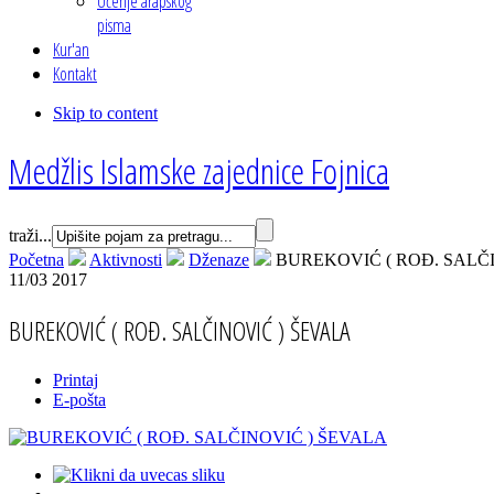
Učenje arapskog
pisma
Kur'an
Kontakt
Skip to content
Medžlis Islamske zajednice Fojnica
traži...
Početna
Aktivnosti
Dženaze
BUREKOVIĆ ( ROĐ. SALČ
11/03 2017
BUREKOVIĆ ( ROĐ. SALČINOVIĆ ) ŠEVALA
Printaj
E-pošta