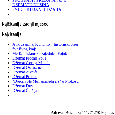
PROGRAM I PREDAVANJE U
DŽEMATU DUSINA
SVJETSKI DAN HIDŽABA
Najčitanije zadnji mjesec
Najčitanije
Atik džamija: Kulturno – historijski biser
fojničkog kraja
Medžlis Islamske zajednice Fojnica
Džemat Pločari Polje
Džemat Gornja Mahala
Džemat Ostružnica
Džemat Živčići
Džemat Prokos
"Djeca vole Muhammeda a.s" u Prokosu
Džemat Dusina
Džemat Čaršija
Adresa
: Bosanska 111, 71270 Fojnica