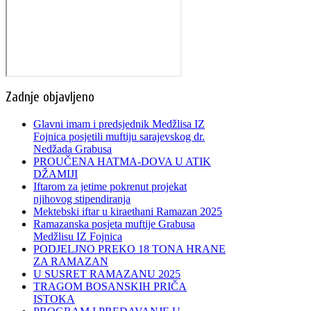
Zadnje objavljeno
Glavni imam i predsjednik Medžlisa IZ
Fojnica posjetili muftiju sarajevskog dr.
Nedžada Grabusa
PROUČENA HATMA-DOVA U ATIK
DŽAMIJI
Iftarom za jetime pokrenut projekat
njihovog stipendiranja
Mektebski iftar u kiraethani Ramazan 2025
Ramazanska posjeta muftije Grabusa
Medžlisu IZ Fojnica
PODJELJNO PREKO 18 TONA HRANE
ZA RAMAZAN
U SUSRET RAMAZANU 2025
TRAGOM BOSANSKIH PRIČA
ISTOKA