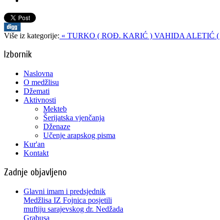
Više iz kategorije:
« TURKO ( ROĐ. KARIĆ ) VAHIDA
ALETIĆ (
Izbornik
Naslovna
O medžlisu
Džemati
Aktivnosti
Mekteb
Šerijatska vjenčanja
Dženaze
Učenje arapskog pisma
Kur'an
Kontakt
Zadnje objavljeno
Glavni imam i predsjednik
Medžlisa IZ Fojnica posjetili
muftiju sarajevskog dr. Nedžada
Grabusa