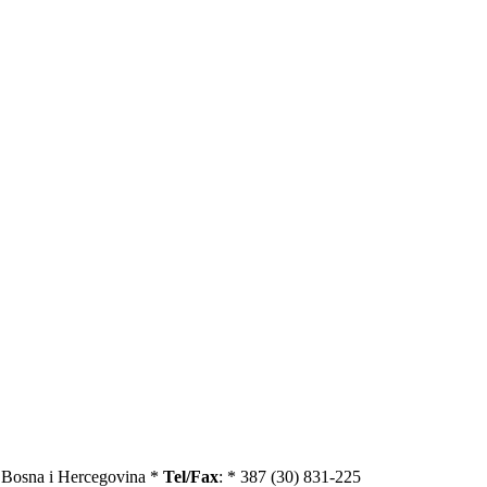
, Bosna i Hercegovina *
Tel/Fax
: * 387 (30) 831-225