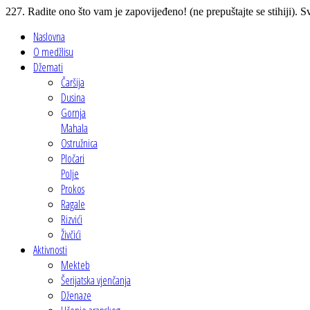
227. Radite ono što vam je zapovijeđeno! (ne prepuštajte se stihiji).
Naslovna
O medžlisu
Džemati
Čaršija
Dusina
Gornja
Mahala
Ostružnica
Pločari
Polje
Prokos
Ragale
Rizvići
Živčići
Aktivnosti
Mekteb
Šerijatska vjenčanja
Dženaze