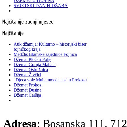
DŽEMATU DUSINA
SVJETSKI DAN HIDŽABA
Najčitanije zadnji mjesec
Najčitanije
Atik džamija: Kulturno – historijski biser
fojničkog kraja
Medžlis Islamske zajednice Fojnica
Džemat Pločari Polje
Džemat Gornja Mahala
Džemat Ostružnica
Džemat Živčići
"Djeca vole Muhammeda a.s" u Prokosu
Džemat Prokos
Džemat Dusina
Džemat Čaršija
Adresa
: Bosanska 111, 712