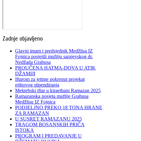
Zadnje objavljeno
Glavni imam i predsjednik Medžlisa IZ
Fojnica posjetili muftiju sarajevskog dr.
Nedžada Grabusa
PROUČENA HATMA-DOVA U ATIK
DŽAMIJI
Iftarom za jetime pokrenut projekat
njihovog stipendiranja
Mektebski iftar u kiraethani Ramazan 2025
Ramazanska posjeta muftije Grabusa
Medžlisu IZ Fojnica
PODJELJNO PREKO 18 TONA HRANE
ZA RAMAZAN
U SUSRET RAMAZANU 2025
TRAGOM BOSANSKIH PRIČA
ISTOKA
PROGRAM I PREDAVANJE U