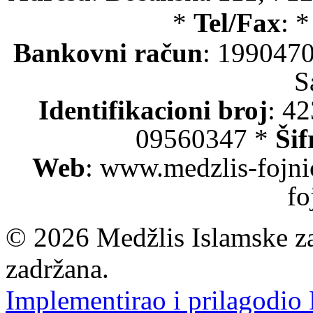
*
Tel/Fax
: 
Bankovni račun
: 199047
S
Identifikacioni broj
: 4
09560347 *
Šif
Web
: www.medzlis-fojni
fo
© 2026 Medžlis Islamske za
zadržana.
Implementirao i prilagodio