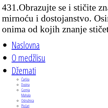
431.Obrazujte se i stičite zn
mirnoću i dostojanstvo. Osi
onima od kojih znanje stičet
Naslovna
O medžlisu
Džemati
Čaršija
Dusina
Gornja
Mahala
Ostružnica
Pločari