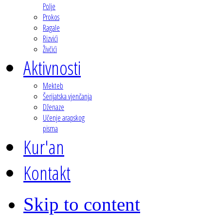
Polje
Prokos
Ragale
Rizvići
Živčići
Aktivnosti
Mekteb
Šerijatska vjenčanja
Dženaze
Učenje arapskog
pisma
Kur'an
Kontakt
Skip to content