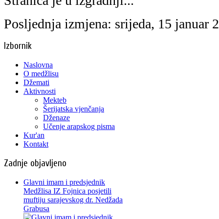
Stranica je u izgradnji...
Posljednja izmjena: srijeda, 15 januar
Izbornik
Naslovna
O medžlisu
Džemati
Aktivnosti
Mekteb
Šerijatska vjenčanja
Dženaze
Učenje arapskog pisma
Kur'an
Kontakt
Zadnje objavljeno
Glavni imam i predsjednik
Medžlisa IZ Fojnica posjetili
muftiju sarajevskog dr. Nedžada
Grabusa