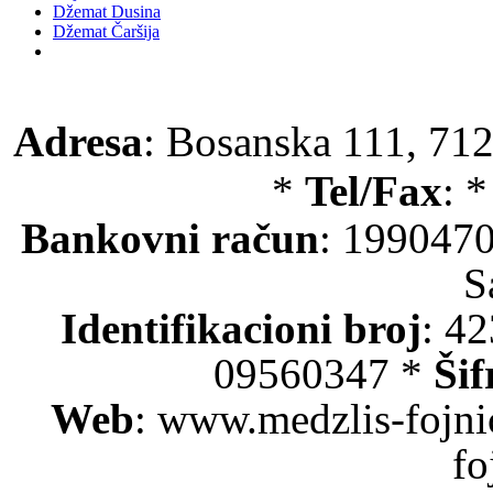
Džemat Dusina
Džemat Čaršija
Adresa
: Bosanska 111, 712
*
Tel/Fax
: 
Bankovni račun
: 199047
S
Identifikacioni broj
: 4
09560347 *
Šif
Web
: www.medzlis-fojni
fo