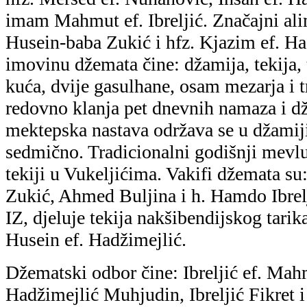
imam Mahmut ef. Ibreljić. Značajni ali
Husein-baba Zukić i hfz. Kjazim ef. H
imovinu džemata čine: džamija, tekija,
kuća, dvije gasulhane, osam mezarja i t
redovno klanja pet dnevnih namaza i 
mektepska nastava održava se u džamiji 
sedmično. Tradicionalni godišnji mevlu
tekiji u Vukeljićima. Vakifi džemata su
Zukić, Ahmed Buljina i h. Hamdo Ibrel
IZ, djeluje tekija nakšibendijskog tari
Husein ef. Hadžimejlić.
Džematski odbor čine: Ibreljić ef. Mahm
Hadžimejlić Muhjudin, Ibreljić Fikret 