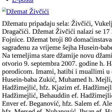
Džematu pripadaju sela: Živčići, Vukel
Dragačići. Džemat Živčići nalazi se 17
Fojnice. Džemat broji 80 domaćinstava
sagrađenu za vrijeme šejha Husein-bab
Na temeljima stare džamije novu džamij
otvorio 9. septembra 2007. godine h. 
porodicom. Imami, hatibi i muallimi u 
Husein-baba Zukić, Muhamed h. Mejli, 
Hadžimejlić, hfz. Kjazim ef. Hadžimej
Hadžimejlić, Behauddin ef. Hadžimejlić
Enver ef. Beganović, hfz. Salem ef. Ale
hfz. Mersed ef. Nuhanović, Ihsan ef. Ha