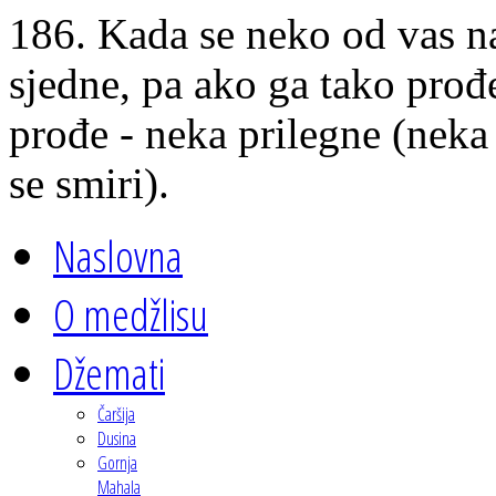
186. Kada se neko od vas na
sjedne, pa ako ga tako prođe
prođe - neka prilegne (neka 
se smiri).
Naslovna
O medžlisu
Džemati
Čaršija
Dusina
Gornja
Mahala