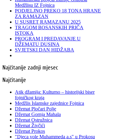
Medžlisu IZ Fojnica
PODJELJNO PREKO 18 TONA HRANE
ZA RAMAZAN
U SUSRET RAMAZANU 2025
TRAGOM BOSANSKIH PRIČA
ISTOKA
PROGRAM I PREDAVANJE U
DŽEMATU DUSINA
SVJETSKI DAN HIDŽABA
Najčitanije zadnji mjesec
Najčitanije
Atik džamija: Kulturno – historijski biser
fojničkog kraja
Medžlis Islamske zajednice Fojnica
Džemat Pločari Polje
Džemat Gornja Mahala
Džemat Ostružnica
Džemat Živčići
Džemat Prokos
"Djeca vole Muhammeda a.s" u Prokosu