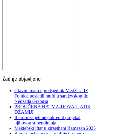
Zadnje objavljeno
Glavni imam i predsjednik Medžlisa IZ
Fojnica posjetili muftiju sarajevskog dr.
Nedžada Grabusa
PROUČENA HATMA-DOVA U ATIK
DŽAMIJI
Iftarom za jetime pokrenut projekat
njihovog stipendiranja
Mektebski iftar u kiraethani Ramazan 2025
Ramazanska posjeta muftije Grabusa