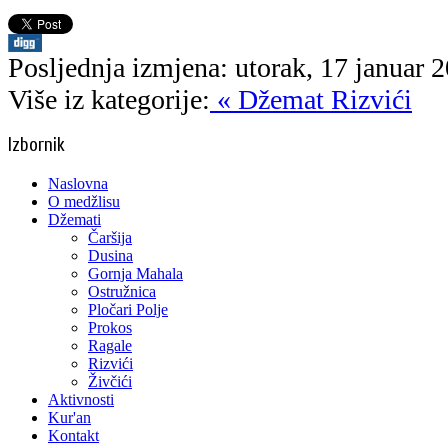
Posljednja izmjena: utorak, 17 januar 
Više iz kategorije:
« Džemat Rizvići
Izbornik
Naslovna
O medžlisu
Džemati
Čaršija
Dusina
Gornja Mahala
Ostružnica
Pločari Polje
Prokos
Ragale
Rizvići
Živčići
Aktivnosti
Kur'an
Kontakt