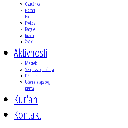
Ostružnica
Pločari
Polje
Prokos
Ragale
Rizvići
Živčići
Aktivnosti
Mekteb
Šerijatska vjenčanja
Dženaze
Učenje arapskog
pisma
Kur'an
Kontakt