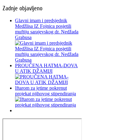
Zadnje objavljeno
Glavni imam i predsjednik
Medžlisa IZ Fojnica posjetili
muftiju sarajevskog dr. Nedžada
Grabusa
PROUČENA HATMA-DOVA
U ATIK DŽAMIJI
Iftarom za jetime pokrenut
projekat njihovog stipendiranja