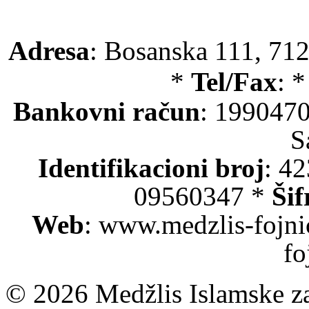
Adresa
: Bosanska 111, 712
*
Tel/Fax
: 
Bankovni račun
: 199047
S
Identifikacioni broj
: 4
09560347 *
Šif
Web
: www.medzlis-fojni
fo
© 2026 Medžlis Islamske za