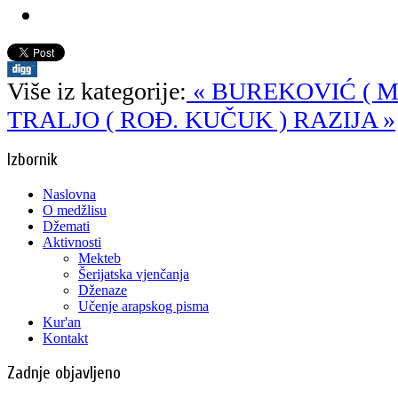
Više iz kategorije:
« BUREKOVIĆ ( M
TRALJO ( ROĐ. KUČUK ) RAZIJA »
Izbornik
Naslovna
O medžlisu
Džemati
Aktivnosti
Mekteb
Šerijatska vjenčanja
Dženaze
Učenje arapskog pisma
Kur'an
Kontakt
Zadnje objavljeno