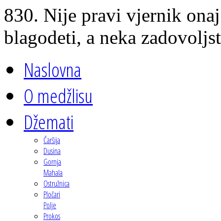
830. Nije pravi vjernik onaj
blagodeti, a neka zadovoljst
Naslovna
O medžlisu
Džemati
Čaršija
Dusina
Gornja
Mahala
Ostružnica
Pločari
Polje
Prokos