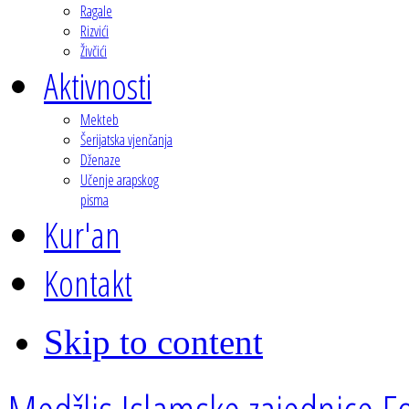
Ragale
Rizvići
Živčići
Aktivnosti
Mekteb
Šerijatska vjenčanja
Dženaze
Učenje arapskog
pisma
Kur'an
Kontakt
Skip to content