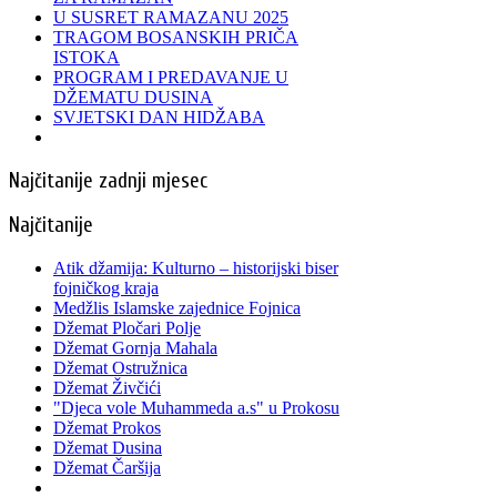
U SUSRET RAMAZANU 2025
TRAGOM BOSANSKIH PRIČA
ISTOKA
PROGRAM I PREDAVANJE U
DŽEMATU DUSINA
SVJETSKI DAN HIDŽABA
Najčitanije zadnji mjesec
Najčitanije
Atik džamija: Kulturno – historijski biser
fojničkog kraja
Medžlis Islamske zajednice Fojnica
Džemat Pločari Polje
Džemat Gornja Mahala
Džemat Ostružnica
Džemat Živčići
"Djeca vole Muhammeda a.s" u Prokosu
Džemat Prokos
Džemat Dusina
Džemat Čaršija