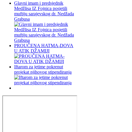
Glavni imam i predsjednik
Medžlisa IZ Fojnica posjetili
muftiju sarajevskog dr. Nedžada
Grabusa
PROUČENA HATMA-DOVA
U ATIK DŽAMIJI
Iftarom za jetime pokrenut
projekat njihovog stipendiranja