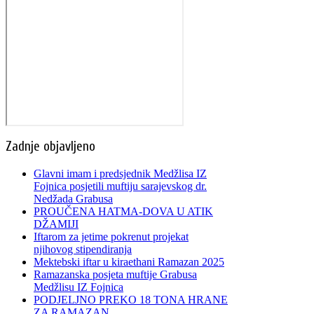
Zadnje objavljeno
Glavni imam i predsjednik Medžlisa IZ
Fojnica posjetili muftiju sarajevskog dr.
Nedžada Grabusa
PROUČENA HATMA-DOVA U ATIK
DŽAMIJI
Iftarom za jetime pokrenut projekat
njihovog stipendiranja
Mektebski iftar u kiraethani Ramazan 2025
Ramazanska posjeta muftije Grabusa
Medžlisu IZ Fojnica
PODJELJNO PREKO 18 TONA HRANE
ZA RAMAZAN