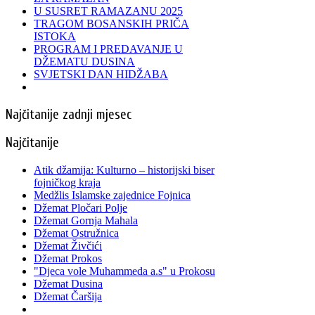
U SUSRET RAMAZANU 2025
TRAGOM BOSANSKIH PRIČA
ISTOKA
PROGRAM I PREDAVANJE U
DŽEMATU DUSINA
SVJETSKI DAN HIDŽABA
Najčitanije zadnji mjesec
Najčitanije
Atik džamija: Kulturno – historijski biser
fojničkog kraja
Medžlis Islamske zajednice Fojnica
Džemat Pločari Polje
Džemat Gornja Mahala
Džemat Ostružnica
Džemat Živčići
Džemat Prokos
"Djeca vole Muhammeda a.s" u Prokosu
Džemat Dusina
Džemat Čaršija