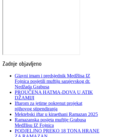
Zadnje objavljeno
Glavni imam i predsjednik Medžlisa IZ
Fojnica posjetili muftiju sarajevskog dr.
Nedžada Grabusa
PROUČENA HATMA-DOVA U ATIK
DŽAMIJI
Iftarom za jetime pokrenut projekat
njihovog stipendiranja
Mektebski iftar u kiraethani Ramazan 2025
Ramazanska posjeta muftije Grabusa
Medžlisu IZ Fojnica
PODJELJNO PREKO 18 TONA HRANE
ZA RAMAZAN