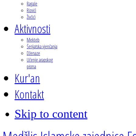
Ragale
Rizvići
Živčići
Aktivnosti
Mekteb
Šerijatska vjenčanja
Dženaze
Učenje arapskog
pisma
Kur'an
Kontakt
Skip to content