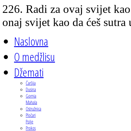
226. Radi za ovaj svijet kao 
onaj svijet kao da ćeš sutra 
Naslovna
O medžlisu
Džemati
Čaršija
Dusina
Gornja
Mahala
Ostružnica
Pločari
Polje
Prokos