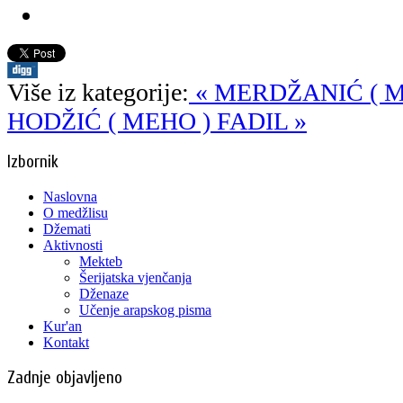
Više iz kategorije:
« MERDŽANIĆ ( M
HODŽIĆ ( MEHO ) FADIL »
Izbornik
Naslovna
O medžlisu
Džemati
Aktivnosti
Mekteb
Šerijatska vjenčanja
Dženaze
Učenje arapskog pisma
Kur'an
Kontakt
Zadnje objavljeno