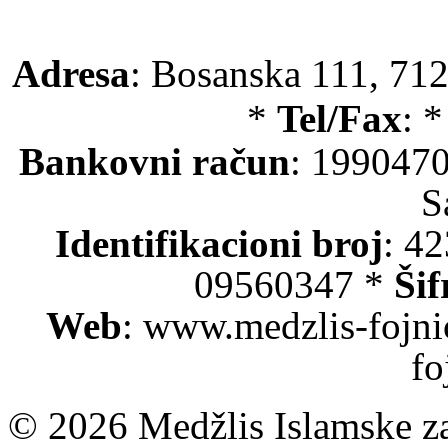
Adresa
: Bosanska 111, 712
*
Tel/Fax
: 
Bankovni račun
: 199047
S
Identifikacioni broj
: 4
09560347 *
Šif
Web
: www.medzlis-fojni
fo
© 2026 Medžlis Islamske za