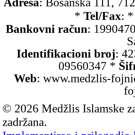
Adresa
: Bosanska 111, 712
*
Tel/Fax
: 
Bankovni račun
: 199047
S
Identifikacioni broj
: 4
09560347 *
Šif
Web
: www.medzlis-fojni
fo
© 2026 Medžlis Islamske za
zadržana.