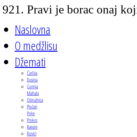
921. Pravi je borac onaj koji
Naslovna
O medžlisu
Džemati
Čaršija
Dusina
Gornja
Mahala
Ostružnica
Pločari
Polje
Prokos
Ragale
Rizvići