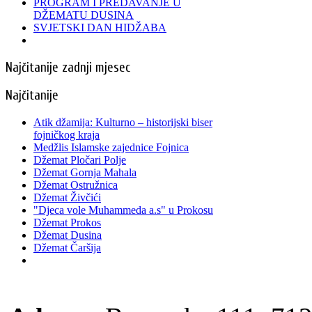
PROGRAM I PREDAVANJE U
DŽEMATU DUSINA
SVJETSKI DAN HIDŽABA
Najčitanije zadnji mjesec
Najčitanije
Atik džamija: Kulturno – historijski biser
fojničkog kraja
Medžlis Islamske zajednice Fojnica
Džemat Pločari Polje
Džemat Gornja Mahala
Džemat Ostružnica
Džemat Živčići
"Djeca vole Muhammeda a.s" u Prokosu
Džemat Prokos
Džemat Dusina
Džemat Čaršija