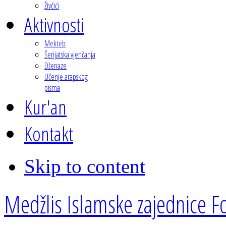
Živčići
Aktivnosti
Mekteb
Šerijatska vjenčanja
Dženaze
Učenje arapskog
pisma
Kur'an
Kontakt
Skip to content
Medžlis Islamske zajednice Fo