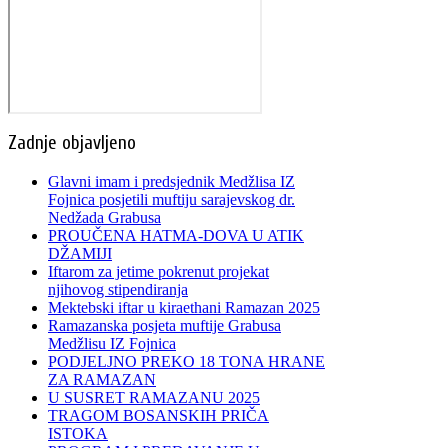
Zadnje objavljeno
Glavni imam i predsjednik Medžlisa IZ
Fojnica posjetili muftiju sarajevskog dr.
Nedžada Grabusa
PROUČENA HATMA-DOVA U ATIK
DŽAMIJI
Iftarom za jetime pokrenut projekat
njihovog stipendiranja
Mektebski iftar u kiraethani Ramazan 2025
Ramazanska posjeta muftije Grabusa
Medžlisu IZ Fojnica
PODJELJNO PREKO 18 TONA HRANE
ZA RAMAZAN
U SUSRET RAMAZANU 2025
TRAGOM BOSANSKIH PRIČA
ISTOKA