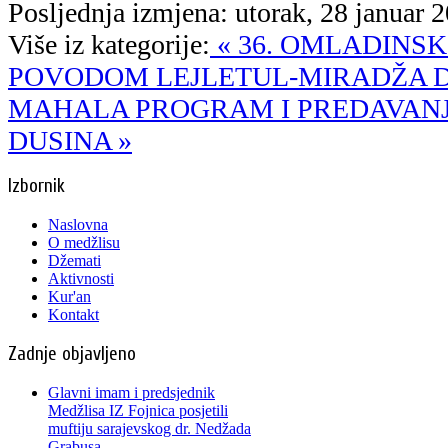
Posljednja izmjena: utorak, 28 januar 
Više iz kategorije:
« 36. OMLADINS
POVODOM LEJLETUL-MIRADŽA 
MAHALA
PROGRAM I PREDAVAN
DUSINA »
Izbornik
Naslovna
O medžlisu
Džemati
Aktivnosti
Kur'an
Kontakt
Zadnje objavljeno
Glavni imam i predsjednik
Medžlisa IZ Fojnica posjetili
muftiju sarajevskog dr. Nedžada
Grabusa