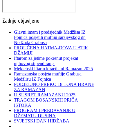
Zadnje objavljeno
Glavni imam i predsjednik Medžlisa IZ
Fojnica posjetili muftiju sarajevskog dr.
Nedžada Grabusa
PROUČENA HATMA-DOVA U ATIK
DŽAMIJI
Iftarom za jetime pokrenut projekat
njihovog stipendiranja
Mektebski iftar u kiraethani Ramazan 2025
Ramazanska posjeta muftije Grabusa
Medžlisu IZ Fojnica
PODJELJNO PREKO 18 TONA HRANE
ZA RAMAZAN
U SUSRET RAMAZANU 2025
TRAGOM BOSANSKIH PRIČA
ISTOKA
PROGRAM I PREDAVANJE U
DŽEMATU DUSINA
SVJETSKI DAN HIDŽABA