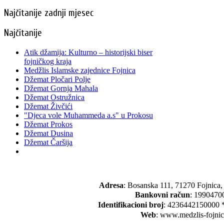
Najčitanije zadnji mjesec
Najčitanije
Atik džamija: Kulturno – historijski biser
fojničkog kraja
Medžlis Islamske zajednice Fojnica
Džemat Pločari Polje
Džemat Gornja Mahala
Džemat Ostružnica
Džemat Živčići
"Djeca vole Muhammeda a.s" u Prokosu
Džemat Prokos
Džemat Dusina
Džemat Čaršija
Adresa
: Bosanska 111, 71270 Fojnica
Bankovni račun
: 1990470
Identifikacioni broj
: 4236442150000 
Web
: www.medzlis-fojni