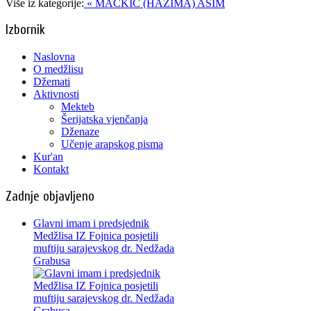
Više iz kategorije:
« MAČKIĆ (HAZIMA) ASIM
Izbornik
Naslovna
O medžlisu
Džemati
Aktivnosti
Mekteb
Šerijatska vjenčanja
Dženaze
Učenje arapskog pisma
Kur'an
Kontakt
Zadnje objavljeno
Glavni imam i predsjednik
Medžlisa IZ Fojnica posjetili
muftiju sarajevskog dr. Nedžada
Grabusa