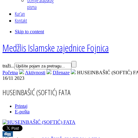
Učenje arapskog
pisma
Kur'an
Kontakt
Skip to content
Medžlis Islamske zajednice Fojnica
traži...
Početna
Aktivnosti
Dženaze
HUSEINBAŠIĆ (SOFTIĆ) F
16/11 2023
HUSEINBAŠIĆ (SOFTIĆ) FATA
Printaj
E-pošta