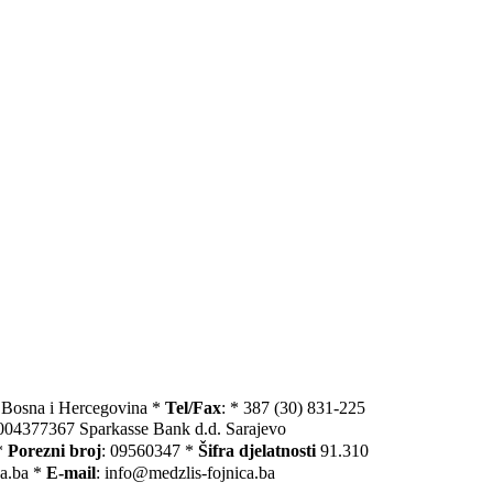
, Bosna i Hercegovina *
Tel/Fax
: * 387 (30) 831-225
004377367 Sparkasse Bank d.d. Sarajevo
*
Porezni broj
: 09560347 *
Šifra djelatnosti
91.310
ca.ba *
E-mail
: info@medzlis-fojnica.ba