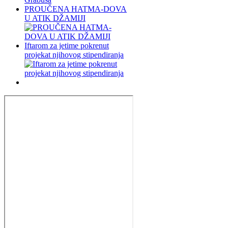
PROUČENA HATMA-DOVA
U ATIK DŽAMIJI
Iftarom za jetime pokrenut
projekat njihovog stipendiranja