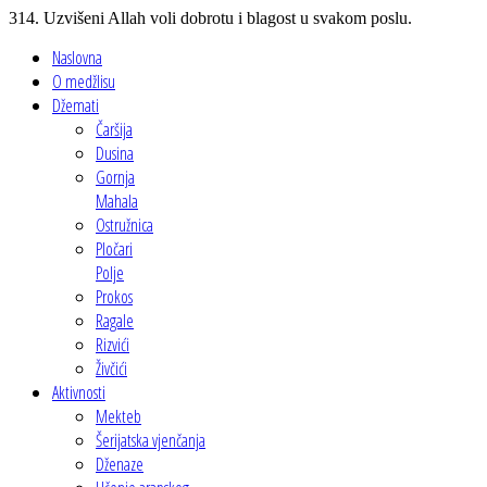
314. Uzvišeni Allah voli dobrotu i blagost u svakom poslu.
Naslovna
O medžlisu
Džemati
Čaršija
Dusina
Gornja
Mahala
Ostružnica
Pločari
Polje
Prokos
Ragale
Rizvići
Živčići
Aktivnosti
Mekteb
Šerijatska vjenčanja
Dženaze