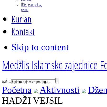
Učenje arapskog
pisma
Kur'an
Kontakt
Skip to content
Medžlis Islamske zajednice Fo
traži...
Početna
Aktivnosti
Džen
HADŽI VEJSIL