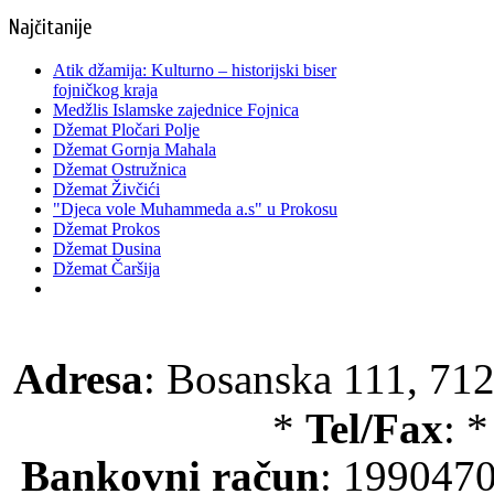
Najčitanije
Atik džamija: Kulturno – historijski biser
fojničkog kraja
Medžlis Islamske zajednice Fojnica
Džemat Pločari Polje
Džemat Gornja Mahala
Džemat Ostružnica
Džemat Živčići
"Djeca vole Muhammeda a.s" u Prokosu
Džemat Prokos
Džemat Dusina
Džemat Čaršija
Adresa
: Bosanska 111, 712
*
Tel/Fax
: 
Bankovni račun
: 199047