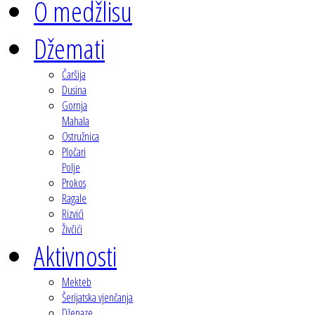
O medžlisu
Džemati
Čaršija
Dusina
Gornja
Mahala
Ostružnica
Pločari
Polje
Prokos
Ragale
Rizvići
Živčići
Aktivnosti
Mekteb
Šerijatska vjenčanja
Dženaze