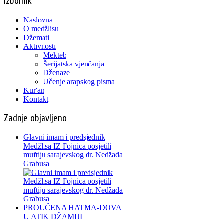
Izbornik
Naslovna
O medžlisu
Džemati
Aktivnosti
Mekteb
Šerijatska vjenčanja
Dženaze
Učenje arapskog pisma
Kur'an
Kontakt
Zadnje objavljeno
Glavni imam i predsjednik
Medžlisa IZ Fojnica posjetili
muftiju sarajevskog dr. Nedžada
Grabusa
PROUČENA HATMA-DOVA
U ATIK DŽAMIJI