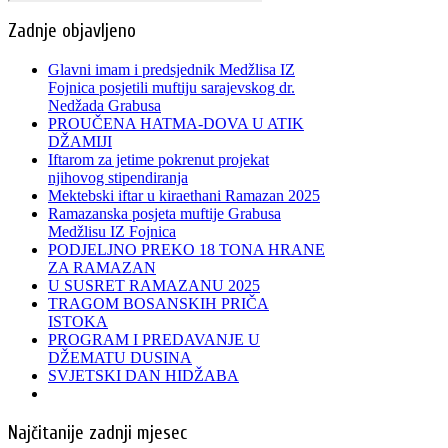
Zadnje objavljeno
Glavni imam i predsjednik Medžlisa IZ
Fojnica posjetili muftiju sarajevskog dr.
Nedžada Grabusa
PROUČENA HATMA-DOVA U ATIK
DŽAMIJI
Iftarom za jetime pokrenut projekat
njihovog stipendiranja
Mektebski iftar u kiraethani Ramazan 2025
Ramazanska posjeta muftije Grabusa
Medžlisu IZ Fojnica
PODJELJNO PREKO 18 TONA HRANE
ZA RAMAZAN
U SUSRET RAMAZANU 2025
TRAGOM BOSANSKIH PRIČA
ISTOKA
PROGRAM I PREDAVANJE U
DŽEMATU DUSINA
SVJETSKI DAN HIDŽABA
Najčitanije zadnji mjesec