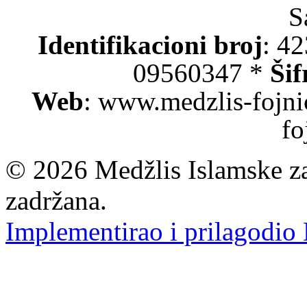
S
Identifikacioni broj
: 4
09560347 *
Šif
Web
: www.medzlis-fojni
fo
© 2026 Medžlis Islamske za
zadržana.
Implementirao i prilagodio