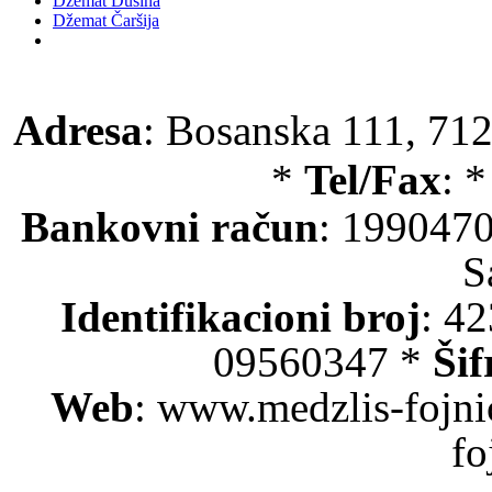
Džemat Dusina
Džemat Čaršija
Adresa
: Bosanska 111, 712
*
Tel/Fax
: 
Bankovni račun
: 199047
S
Identifikacioni broj
: 4
09560347 *
Šif
Web
: www.medzlis-fojni
fo