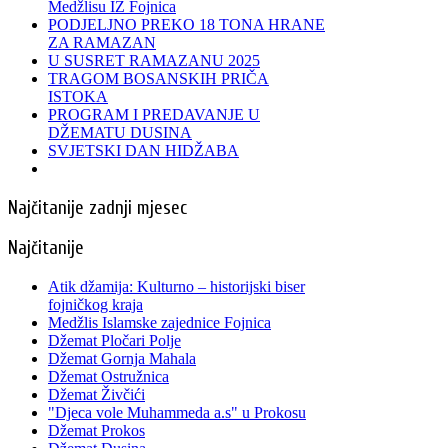
Medžlisu IZ Fojnica
PODJELJNO PREKO 18 TONA HRANE
ZA RAMAZAN
U SUSRET RAMAZANU 2025
TRAGOM BOSANSKIH PRIČA
ISTOKA
PROGRAM I PREDAVANJE U
DŽEMATU DUSINA
SVJETSKI DAN HIDŽABA
Najčitanije zadnji mjesec
Najčitanije
Atik džamija: Kulturno – historijski biser
fojničkog kraja
Medžlis Islamske zajednice Fojnica
Džemat Pločari Polje
Džemat Gornja Mahala
Džemat Ostružnica
Džemat Živčići
"Djeca vole Muhammeda a.s" u Prokosu
Džemat Prokos