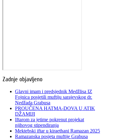
Zadnje objavljeno
Glavni imam i predsjednik Medžlisa IZ
Fojnica posjetili muftiju sarajevskog dr.
Nedžada Grabusa
PROUČENA HATMA-DOVA U ATIK
DŽAMIJI
Iftarom za jetime pokrenut projekat
njihovog stipendiranja
Mektebski iftar u kiraethani Ramazan 2025
Ramazanska posjeta muftije Grabusa