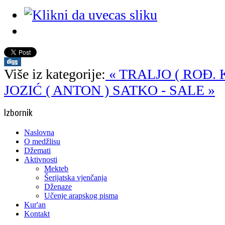
Više iz kategorije:
« TRALJO ( ROĐ. 
JOZIĆ ( ANTON ) SATKO - SALE »
Izbornik
Naslovna
O medžlisu
Džemati
Aktivnosti
Mekteb
Šerijatska vjenčanja
Dženaze
Učenje arapskog pisma
Kur'an
Kontakt