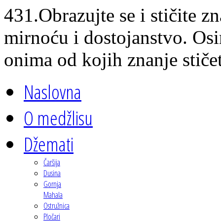
431.Obrazujte se i stičite zn
mirnoću i dostojanstvo. Osi
onima od kojih znanje stičet
Naslovna
O medžlisu
Džemati
Čaršija
Dusina
Gornja
Mahala
Ostružnica
Pločari