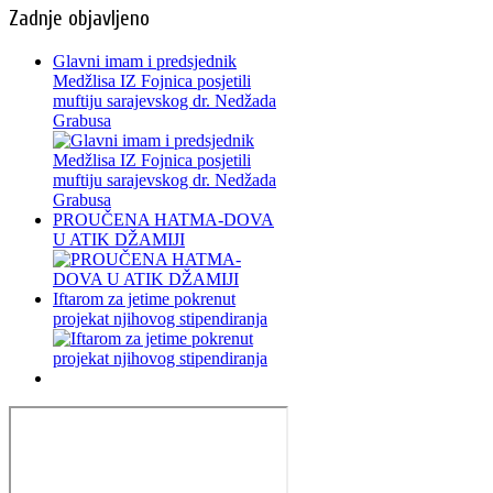
Zadnje objavljeno
Glavni imam i predsjednik
Medžlisa IZ Fojnica posjetili
muftiju sarajevskog dr. Nedžada
Grabusa
PROUČENA HATMA-DOVA
U ATIK DŽAMIJI
Iftarom za jetime pokrenut
projekat njihovog stipendiranja