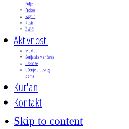
Polje
Prokos
Ragale
Rizvići
Živčići
Aktivnosti
Mekteb
Šerijatska vjenčanja
Dženaze
Učenje arapskog
pisma
Kur'an
Kontakt
Skip to content