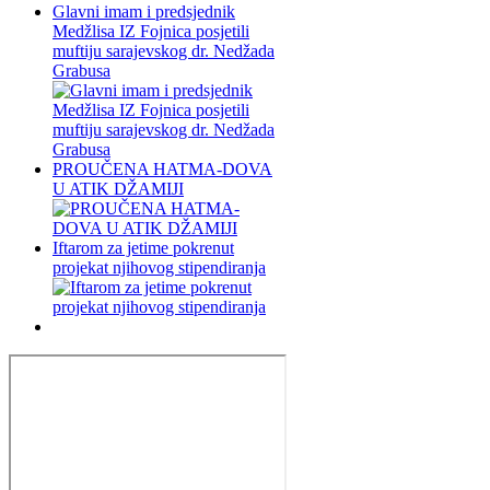
Glavni imam i predsjednik
Medžlisa IZ Fojnica posjetili
muftiju sarajevskog dr. Nedžada
Grabusa
PROUČENA HATMA-DOVA
U ATIK DŽAMIJI
Iftarom za jetime pokrenut
projekat njihovog stipendiranja