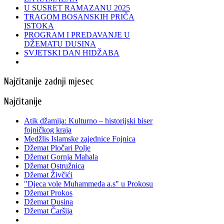
U SUSRET RAMAZANU 2025
TRAGOM BOSANSKIH PRIČA
ISTOKA
PROGRAM I PREDAVANJE U
DŽEMATU DUSINA
SVJETSKI DAN HIDŽABA
Najčitanije zadnji mjesec
Najčitanije
Atik džamija: Kulturno – historijski biser
fojničkog kraja
Medžlis Islamske zajednice Fojnica
Džemat Pločari Polje
Džemat Gornja Mahala
Džemat Ostružnica
Džemat Živčići
"Djeca vole Muhammeda a.s" u Prokosu
Džemat Prokos
Džemat Dusina
Džemat Čaršija