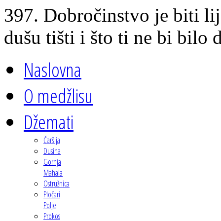
397. Dobročinstvo je biti lij
dušu tišti i što ti ne bi bilo
Naslovna
O medžlisu
Džemati
Čaršija
Dusina
Gornja
Mahala
Ostružnica
Pločari
Polje
Prokos