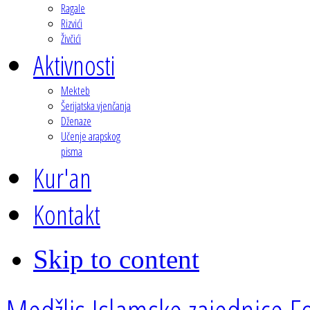
Ragale
Rizvići
Živčići
Aktivnosti
Mekteb
Šerijatska vjenčanja
Dženaze
Učenje arapskog
pisma
Kur'an
Kontakt
Skip to content