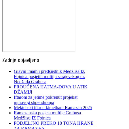
Zadnje objavljeno
Glavni imam i predsjednik Medžlisa IZ
Fojnica posjetili muftiju sarajevskog dr.
Nedžada Grabusa
PROUČENA HATMA-DOVA U ATIK
DŽAMIJI
Iftarom za jetime pokrenut projekat
njihovog stipendiranja
Mektebski iftar u kiraethani Ramazan 2025
Ramazanska posjeta muftije Grabusa
Medžlisu IZ Fojnica
PODJELJNO PREKO 18 TONA HRANE
ZA RAMAZAN