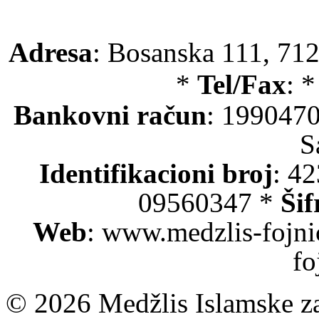
Adresa
: Bosanska 111, 712
*
Tel/Fax
: 
Bankovni račun
: 199047
S
Identifikacioni broj
: 4
09560347 *
Šif
Web
: www.medzlis-fojni
fo
© 2026 Medžlis Islamske za