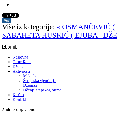
Više iz kategorije:
« OSMANČEVIĆ ( 
SABAHETA
HUSKIĆ ( EJUBA - DŽE
Izbornik
Naslovna
O medžlisu
Džemati
Aktivnosti
Mekteb
Šerijatska vjenčanja
Dženaze
Učenje arapskog pisma
Kur'an
Kontakt
Zadnje objavljeno