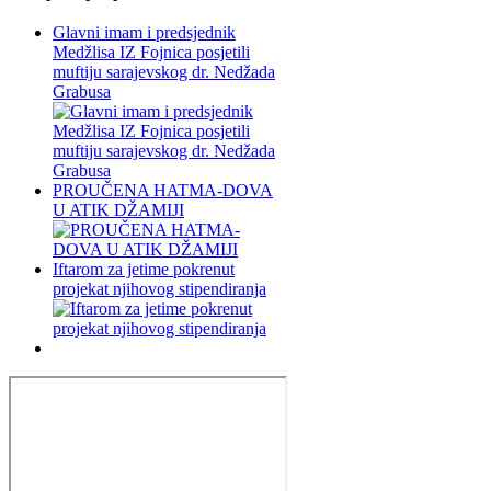
Glavni imam i predsjednik
Medžlisa IZ Fojnica posjetili
muftiju sarajevskog dr. Nedžada
Grabusa
PROUČENA HATMA-DOVA
U ATIK DŽAMIJI
Iftarom za jetime pokrenut
projekat njihovog stipendiranja