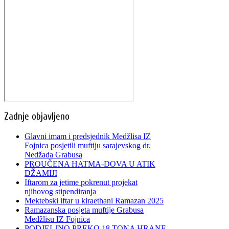
Zadnje objavljeno
Glavni imam i predsjednik Medžlisa IZ
Fojnica posjetili muftiju sarajevskog dr.
Nedžada Grabusa
PROUČENA HATMA-DOVA U ATIK
DŽAMIJI
Iftarom za jetime pokrenut projekat
njihovog stipendiranja
Mektebski iftar u kiraethani Ramazan 2025
Ramazanska posjeta muftije Grabusa
Medžlisu IZ Fojnica
PODJELJNO PREKO 18 TONA HRANE