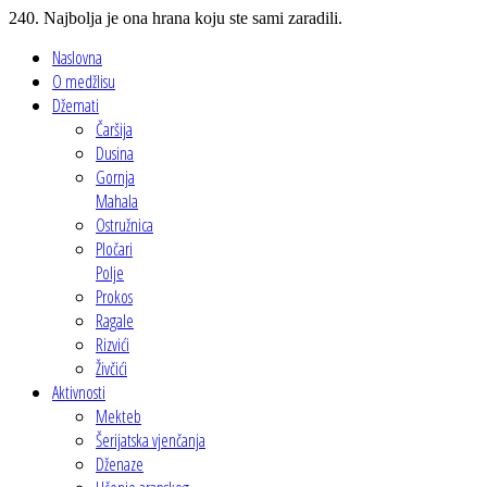
240. Najbolja je ona hrana koju ste sami zaradili.
Naslovna
O medžlisu
Džemati
Čaršija
Dusina
Gornja
Mahala
Ostružnica
Pločari
Polje
Prokos
Ragale
Rizvići
Živčići
Aktivnosti
Mekteb
Šerijatska vjenčanja
Dženaze