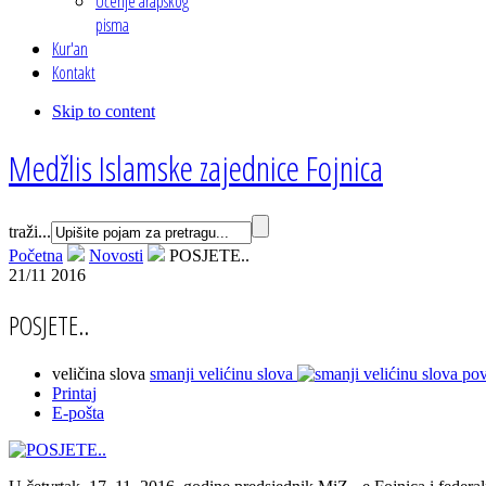
Učenje arapskog
pisma
Kur'an
Kontakt
Skip to content
Medžlis Islamske zajednice Fojnica
traži...
Početna
Novosti
POSJETE..
21/11 2016
POSJETE..
veličina slova
smanji velićinu slova
pov
Printaj
E-pošta