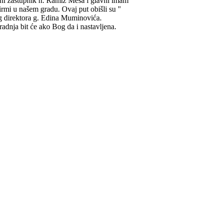
alni zastupnik h. Ramiz Meša i glavni imam
firmi u našem gradu. Ovaj put obišli su "
g direktora g. Edina Muminovića.
dnja bit će ako Bog da i nastavljena.