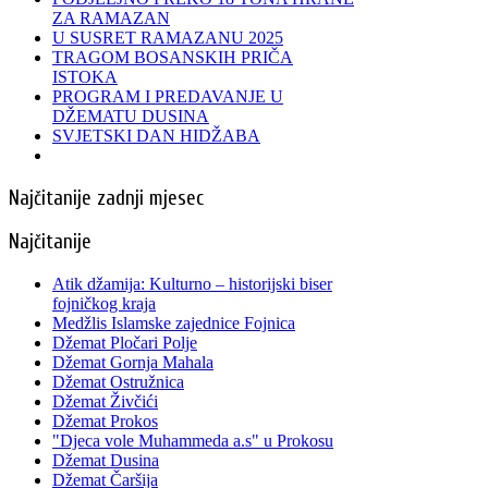
ZA RAMAZAN
U SUSRET RAMAZANU 2025
TRAGOM BOSANSKIH PRIČA
ISTOKA
PROGRAM I PREDAVANJE U
DŽEMATU DUSINA
SVJETSKI DAN HIDŽABA
Najčitanije zadnji mjesec
Najčitanije
Atik džamija: Kulturno – historijski biser
fojničkog kraja
Medžlis Islamske zajednice Fojnica
Džemat Pločari Polje
Džemat Gornja Mahala
Džemat Ostružnica
Džemat Živčići
Džemat Prokos
"Djeca vole Muhammeda a.s" u Prokosu
Džemat Dusina
Džemat Čaršija