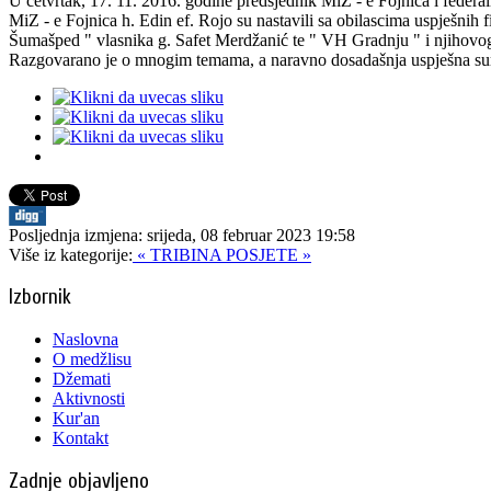
U četvrtak, 17. 11. 2016. godine predsjednik MiZ - e Fojnica i feder
MiZ - e Fojnica h. Edin ef. Rojo su nastavili sa obilascima uspješnih 
Šumašped " vlasnika g. Safet Merdžanić te " VH Gradnju " i njihovo
Razgovarano je o mnogim temama, a naravno dosadašnja uspješna sura
Posljednja izmjena: srijeda, 08 februar 2023 19:58
Više iz kategorije:
« TRIBINA
POSJETE »
Izbornik
Naslovna
O medžlisu
Džemati
Aktivnosti
Kur'an
Kontakt
Zadnje objavljeno