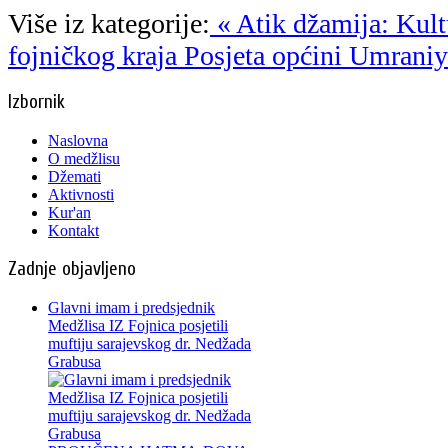
Više iz kategorije:
« Atik džamija: Kultu
fojničkog kraja
Posjeta općini Umraniy
Izbornik
Naslovna
O medžlisu
Džemati
Aktivnosti
Kur'an
Kontakt
Zadnje objavljeno
Glavni imam i predsjednik
Medžlisa IZ Fojnica posjetili
muftiju sarajevskog dr. Nedžada
Grabusa