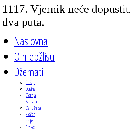
1117. Vjernik neće dopustit
dva puta.
Naslovna
O medžlisu
Džemati
Čaršija
Dusina
Gornja
Mahala
Ostružnica
Pločari
Polje
Prokos