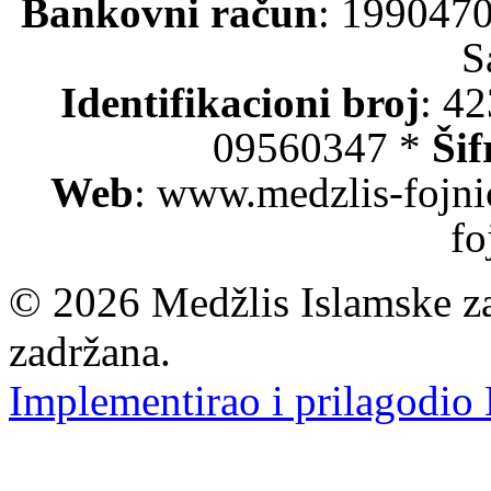
Bankovni račun
: 199047
S
Identifikacioni broj
: 4
09560347 *
Šif
Web
: www.medzlis-fojni
fo
© 2026 Medžlis Islamske za
zadržana.
Implementirao i prilagodio