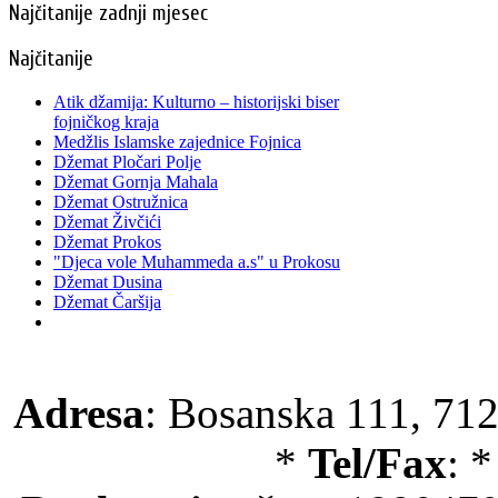
Najčitanije zadnji mjesec
Najčitanije
Atik džamija: Kulturno – historijski biser
fojničkog kraja
Medžlis Islamske zajednice Fojnica
Džemat Pločari Polje
Džemat Gornja Mahala
Džemat Ostružnica
Džemat Živčići
Džemat Prokos
"Djeca vole Muhammeda a.s" u Prokosu
Džemat Dusina
Džemat Čaršija
Adresa
: Bosanska 111, 712
*
Tel/Fax
: 