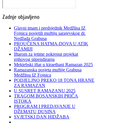
Zadnje objavljeno
Glavni imam i predsjednik Medžlisa IZ
Fojnica posjetili muftiju sarajevskog dr.
Nedžada Grabusa
PROUČENA HATMA-DOVA U ATIK
DŽAMIJI
Iftarom za jetime pokrenut projekat
njihovog stipendiranja
Mektebski iftar u kiraethani Ramazan 2025
Ramazanska posjeta muftije Grabusa
Medžlisu IZ Fojnica
PODJELJNO PREKO 18 TONA HRANE
ZA RAMAZAN
U SUSRET RAMAZANU 2025
TRAGOM BOSANSKIH PRIČA
ISTOKA
PROGRAM I PREDAVANJE U
DŽEMATU DUSINA
SVJETSKI DAN HIDŽABA