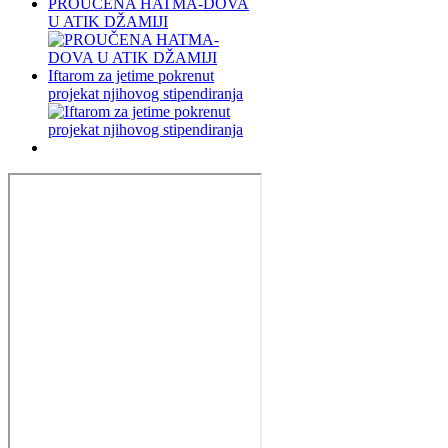
PROUČENA HATMA-DOVA
U ATIK DŽAMIJI
Iftarom za jetime pokrenut
projekat njihovog stipendiranja