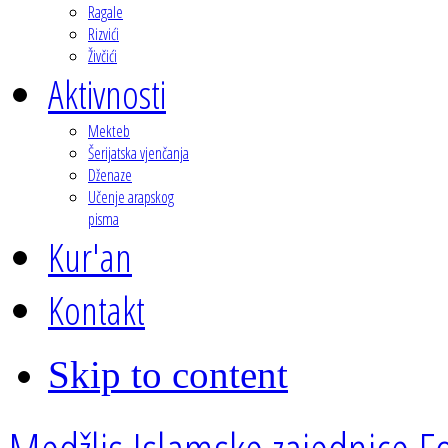
Ragale
Rizvići
Živčići
Aktivnosti
Mekteb
Šerijatska vjenčanja
Dženaze
Učenje arapskog
pisma
Kur'an
Kontakt
Skip to content